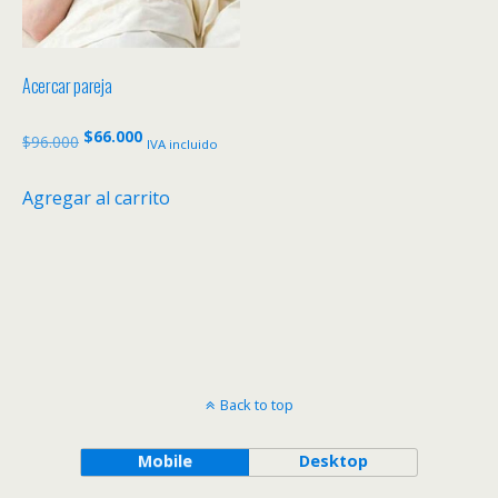
Acercar pareja
El
El
$
66.000
$
96.000
IVA incluido
precio
precio
original
actual
Agregar al carrito
era:
es:
$96.000.
$66.000.
Back to top
Mobile
Desktop