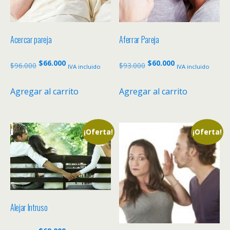
Acercar pareja
Aferrar Pareja
El
El
El
El
$
66.000
$
60.000
$
96.000
$
93.000
IVA incluido
IVA incluido
precio
precio
precio
precio
original
actual
original
actual
Agregar al carrito
Agregar al carrito
era:
es:
era:
es:
$96.000.
$66.000.
$93.000.
$60.000.
¡Oferta!
¡Oferta!
Alejar Intruso