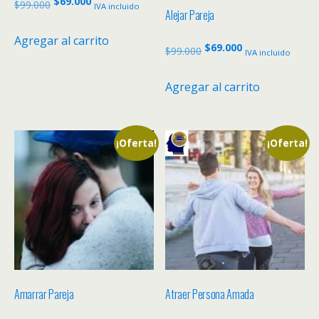
El
El
$
69.000
$
99.000
IVA incluido
Alejar Pareja
precio
precio
original
actual
Agregar al carrito
El
El
$
69.000
$
99.000
IVA incluido
era:
es:
precio
precio
$99.000.
$69.000.
original
actual
Agregar al carrito
era:
es:
$99.000.
$69.000.
¡Oferta!
¡Oferta!
Amarrar Pareja
Atraer Persona Amada